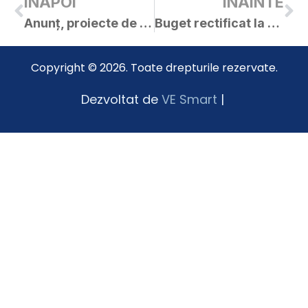
INAPOI
INAINTE
Anunț, proiecte de hotărâri și materiale – ședința ordinară a C.L. Curtici în data de 22.12.2022
Buget rectificat la 22.12.2022
Copyright © 2026. Toate drepturile rezervate.
Dezvoltat de
VE Smart
|