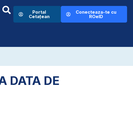
Portal
Conecteaza-te cu
Cetațean
ROeID
A DATA DE