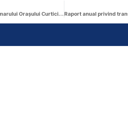
Raportul de activitate al Primarului Orașului Curtici pentru anul 2022