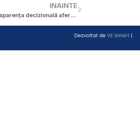
INAINTE
Raport anual privind transparența decizională aferent anului 2022 (cf. legii 52/2003)
Dezvoltat de
VE Smart
|