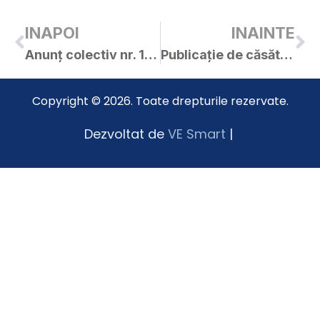
INAPOI
INAINTE
Anunț colectiv nr. 14705 / 16.05.2023
Publicație de căsătorie – COVACI DANIEL / HODĂJEU NARCISA-ANA-MARIA
Copyright © 2026. Toate drepturile rezervate.
Dezvoltat de
VE Smart
|