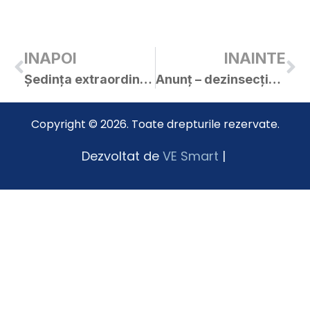
INAPOI
INAINTE
Ședința extraordinară a C.L. Curtici din 12.07.2023
Anunț – dezinsecție !!!
Copyright © 2026. Toate drepturile rezervate.
Dezvoltat de
VE Smart
|