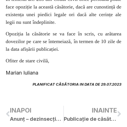
face opoziție la această căsătorie, dacă are cunostință de
existența unei piedici legale ori dacă alte cerințe ale
legii nu sunt îndeplinite.
Opoziția la căsătorie se va face în scris, cu arătarea
dovezilor pe care se întemeiază, în termen de 10 zile de
la data afișării publicației.
Ofiter de stare civilă,
Marian Iuliana
PLANIFICAT CĂSĂTORIA IN DATA DE 29.07.2023
INAPOI
INAINTE
Anunț – dezinsecție !!!
Publicație de căsătorie – ȚUNĂ SEBASTIAN-EMIL / DÁLNOKI ANDRADA-MONICA