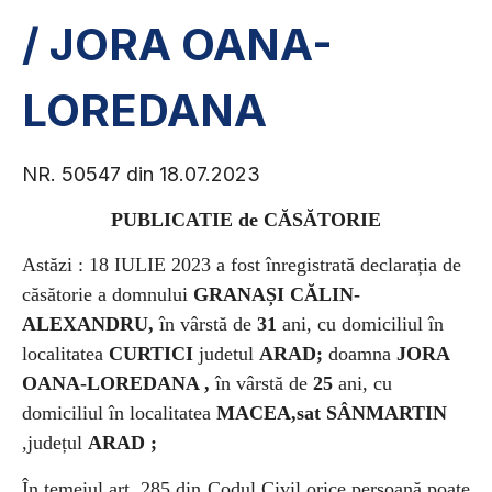
/ JORA OANA-
LOREDANA
NR. 50547 din 18.07.2023
PUBLICATIE de CĂSĂTORIE
Astăzi : 18 IULIE 2023
a fost înregistrată declarația de
căsătorie a
domnului
GRANAȘI CĂLIN-
ALEXANDRU,
în vârstă de
31
ani, cu domiciliul în
localitatea
CURTICI
judetul
ARAD;
doamna
JORA
OANA-LOREDANA ,
în vârstă de
25
ani, cu
domiciliul în localitatea
MACEA,sat SÂNMARTIN
,județul
ARAD ;
În temeiul art. 285 din Codul Civil orice persoană poate