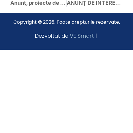
Anunț, proiecte de hotărâri și materiale – ședința extraordinară a C.L. Curtici în data de 10.08.2023
ANUNȚ DE INTERES PUBLIC
Copyright © 2026. Toate drepturile rezervate.
Dezvoltat de
VE Smart
|