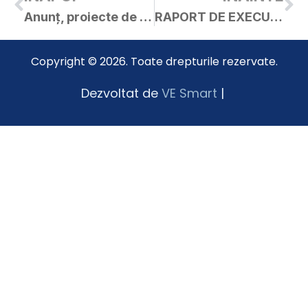
Anunț, proiecte de hotărâri și materiale – ședința ordinară a C.L. Curtici în data de 31.01.2024
RAPORT DE EXECUTIE BUGETARA LA DATA DE 31.01.2024
Copyright © 2026. Toate drepturile rezervate.
Dezvoltat de
VE Smart
|