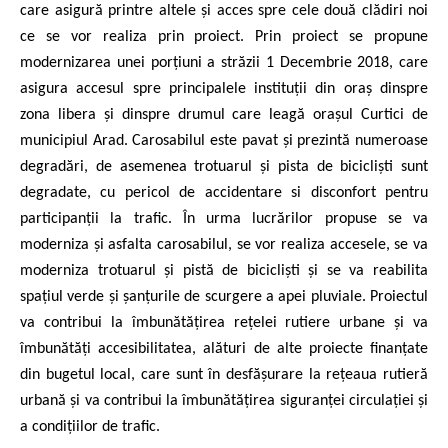
care asigură printre altele și acces spre cele două clădiri noi
ce se vor realiza prin proiect. Prin proiect se propune
modernizarea unei porțiuni a străzii 1 Decembrie 2018, care
asigura accesul spre principalele instituții din oraș dinspre
zona libera și dinspre drumul care leagă orașul Curtici de
municipiul Arad. Carosabilul este pavat și prezintă numeroase
degradări, de asemenea trotuarul și pista de bicicliști sunt
degradate, cu pericol de accidentare si disconfort pentru
participanții la trafic. În urma lucrărilor propuse se va
moderniza și asfalta carosabilul, se vor realiza accesele, se va
moderniza trotuarul și pistă de bicicliști și se va reabilita
spațiul verde și șanțurile de scurgere a apei pluviale. Proiectul
va contribui la îmbunătățirea rețelei rutiere urbane și va
îmbunătăți accesibilitatea, alături de alte proiecte finanțate
din bugetul local, care sunt în desfășurare la rețeaua rutieră
urbană și va contribui la îmbunătățirea siguranței circulației și
a condițiilor de trafic.