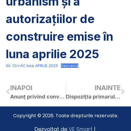
urbanism și a
autorizațiilor de
construire emise în
luna aprilie 2025
Sit. CU+AC luna APRLIE 2025
Descarcă
INAPOI
INAINTE
Anunț privind convocare adunare proprietari de terenuri extravilane din orașul Curtici
Dispoziția primarului orașului Curtici nr. 358/07.05.2024 privind stabilirea locurilor de afișaj electoral
Copyright © 2026. Toate drepturile rezervate.
Dezvoltat de
VE Smart
|