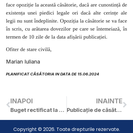
face opoziție la această căsătorie, dacă are cunostință de
existența unei piedici legale ori dacă alte cerințe ale
legii nu sunt îndeplinite.
Opoziția la căsătorie se va face
în scris, cu arătarea dovezilor pe care se întemeiază, în
termen de 10 zile de la data afișării publicației.
Ofiter de stare civilă,
Marian Iuliana
PLANIFICAT CĂSĂTORIA IN DATA DE 15.06.2024
INAPOI
INAINTE
Buget rectificat la data de 04.06.2024
Publicație de căsătorie – IGNA EDUARD-CĂLIN / ȘICLOVAN ADELINA-RAMONA
Copyright © 2026. Toate drepturile rezervate.