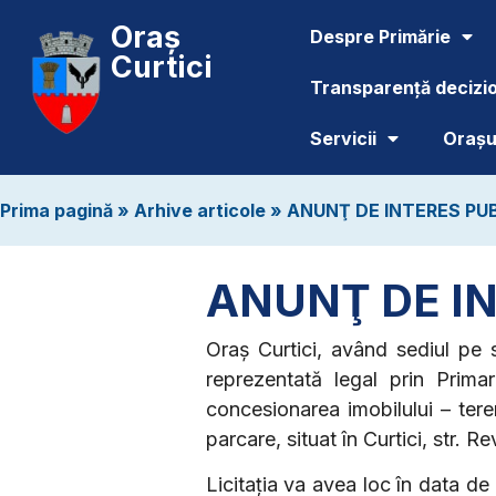
Oraș
Despre Primărie
Curtici
Transparență decizi
Servicii
Orașul
Prima pagină
»
Arhive articole
»
ANUNŢ DE INTERES PU
ANUNŢ DE I
Oraș Curtici, având sediul pe s
reprezentată legal prin Prima
concesionarea imobilului – tere
parcare, situat în Curtici, str. 
Licitația va avea loc în data de