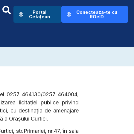
Portal
Conecteaza-te cu
Cetațean
ROeID
x/tel 0257 464130/0257 464004,
rea licitației publice privind
tici, cu destinația de amenajare
ă a Orașului Curtici.
rtici, str.Primariei, nr.47, în sala