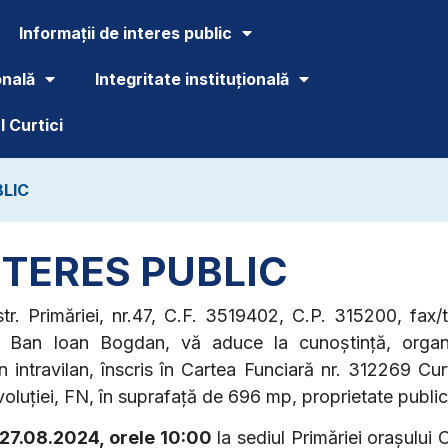
Informații de interes public
onală
Integritate instituțională
 Curtici
BLIC
NTERES PUBLIC
tr. Prim
ă
riei, nr.47, C.F. 3519402, C.P. 315200, fa
r Ban Ioan Bogdan, vă aduce la cunoștință, organiza
n intravilan, înscris în Cartea Funciară nr. 312269 Cur
Revoluției, FN, în suprafață de 696 mp, proprietate public
27.08.2024, orele 10
:00
la sediul Primăriei orașului Cu