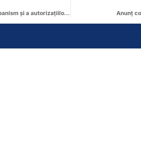
Situația certificatelor de urbanism și a autorizațiilor de construire emise în luna iulie 2024
Anunț co