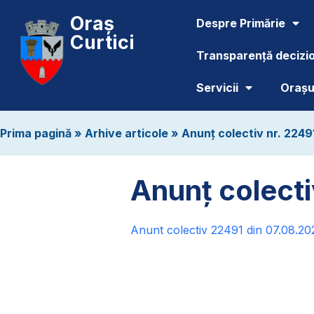
Oraș
Despre Primărie
Curtici
Transparență decizi
Servicii
Orașul
Prima pagină
»
Arhive articole
»
Anunț colectiv nr. 224
Anunț colect
Anunt colectiv 22491 din 07.08.20