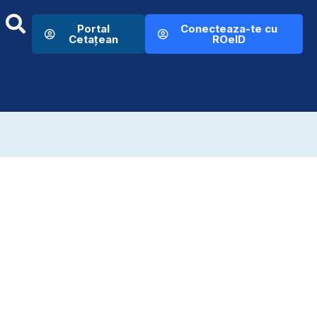
Portal
Conecteaza-te cu
Cetațean
ROeID