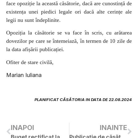
face opoziție la această căsătorie, dacă are cunostință de
existența unei piedici legale ori dacă alte cerințe ale
legii nu sunt îndeplinite.
Opoziția la căsătorie se va face în scris, cu arătarea
dovezilor pe care se întemeiază, în termen de 10 zile de
la data afișării publicației.
Ofiter de stare civilă,
Marian Iuliana
PLANIFICAT CĂSĂTORIA IN DATA DE 22.08.2024
INAPOI
INAINTE
Buget rectificat la 30.07.2024
Publicație de căsătorie -COLOMPAR FLAVIUS / VICHENTIE MIRELA-FLORENTINA