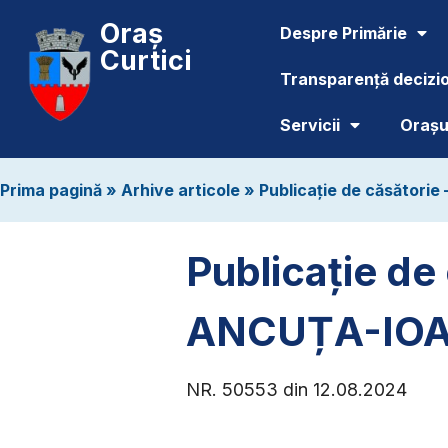
Oraș
Despre Primărie
Curtici
Transparență decizi
Servicii
Orașul
Prima pagină
»
Arhive articole
»
Publicație de căsător
Publicație d
ANCUȚA-IO
NR. 50553 din 12.08.2024