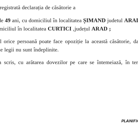
nregistrată declarația de căsătorie a
 de
49
ani, cu domiciliul în localitatea
ȘIMAND
judetul
ARA
iciliul în localitatea
CURTICI
,județul
ARAD ;
 orice persoană poate face opoziție la această căsătorie, d
le legii nu sunt îndeplinite.
n scris, cu arătarea dovezilor pe care se întemeiază, în te
PLANIFI