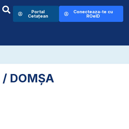
Portal
Conecteaza-te cu
Cetațean
ROeID
IN / DOMȘA