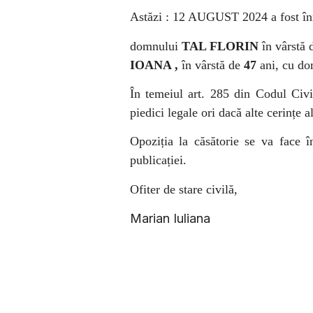
Astăzi : 12 AUGUST 2024
a fost î
domnului
TAL FLORIN
în vârstă
IOANA ,
în vârstă de
47
ani, cu dom
În temeiul art. 285 din Codul Civil
piedici legale ori dacă alte cerințe a
Opoziția la căsătorie se va face î
publicației.
Ofiter de stare civilă,
Marian Iuliana