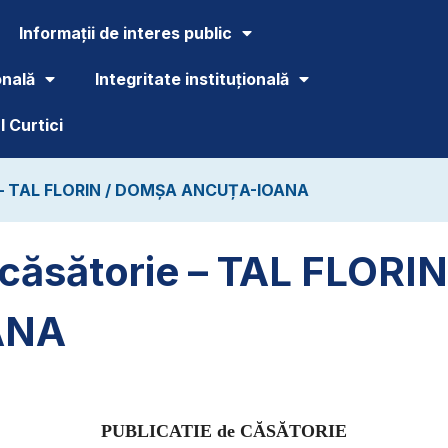
Informații de interes public
onală
Integritate instituțională
 Curtici
ie – TAL FLORIN / DOMȘA ANCUȚA-IOANA
e căsătorie – TAL FLOR
ANA
PUBLICATIE de CĂSĂTORIE