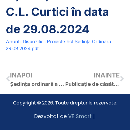
C.L. Curtici în data
de 29.08.2024
Anunt+Dispozitie+Proiecte hcl Ședința Ordinară
29.08.2024.pdf
INAPOI
INAINTE
Ședința ordinară a C.L. Curtici din data de 29.08.2024
Publicație de căsătorie – OFRIM FLAVIUS-ALEXANDRU / LEVIȚCHI BIANCA-LARISA
Copyright © 2026. Toate drepturile rezervate.
Dezvoltat de
VE Smart
|