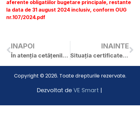
aferente obligatiilor bugetare principale, restante
la data de 31 august 2024 inclusiv, conform OUG
nr.107/2024.pdf
INAPOI
INAINTE
În atenția cetățenilor orașului Curtici
Situația certificatelor de urbanism și a autorizațiilor de construire emise în luna septembrie 2024
Copyright © 2026. Toate drepturile rezervate.
Dezvoltat de
VE Smart
|