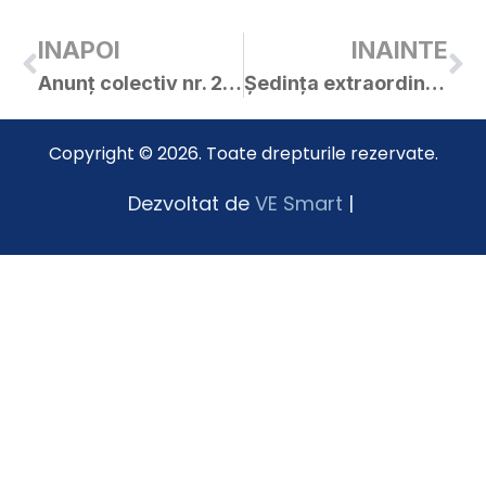
INAPOI
INAINTE
Anunț colectiv nr. 29583, 29581 / 18.10.2024
Ședința extraordinară a C.L. Curtici din 22.10.2024
Copyright © 2026. Toate drepturile rezervate.
Dezvoltat de
VE Smart
|