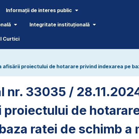
Informații de interes public
onală
Integritate instituțională
 Curtici
a afisärii proiectului de hotarare privind indexarea pe b
 nr. 33035 / 28.11.2024
i proiectului de hotarar
baza ratei de schimb a