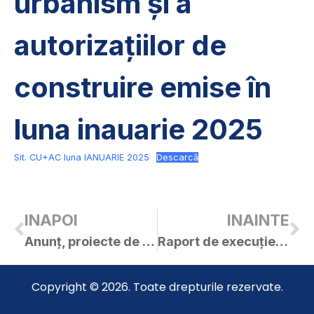
urbanism și a
autorizațiilor de
construire emise în
luna inauarie 2025
Sit. CU+AC luna IANUARIE 2025
Descarcă
INAPOI
INAINTE
Anunț, proiecte de hotărâri și materiale – ședința ordinară a C.L. Curtici din 28.01.2025
Raport de execuție bugetară la 31.01.2025
Copyright © 2026. Toate drepturile rezervate.