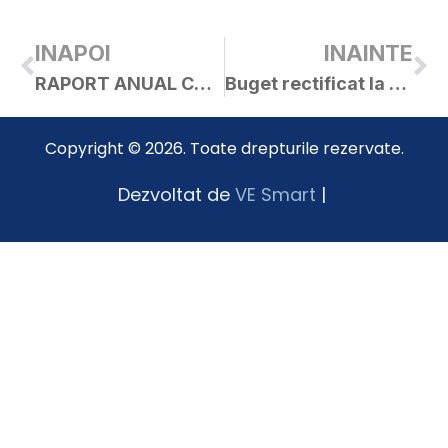
INAPOI
INAINTE
RAPORT ANUAL CU PRIVIRE LA RESPECTAREA NORMELOR DE CONDUITĂ DE CĂTRE PERSONALUL CONTRACTUAL ÎNCADRAT LA PRIMĂRIA ORAȘULUI CURTICI PE ANUL 2024
Buget rectificat la 25.03.2025
Copyright © 2026. Toate drepturile rezervate.
Dezvoltat de
VE Smart
|