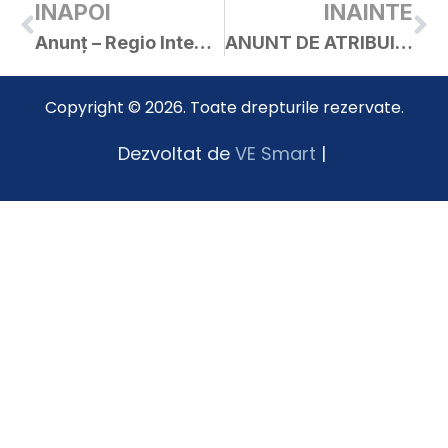
INAPOI
INAINTE
Anunț – Regio Integral SA
ANUNT DE ATRIBUIRE la procedura de achiziție având ca obiect atribuirea contractului Prestări servicii de catering – furnizare si distribuție masa caldă, în regim catering, pentru preșcolarii si elevii Liceului Tehnologic „Ion Creangă” din orașul Curtici
Copyright © 2026. Toate drepturile rezervate.
Dezvoltat de
VE Smart
|