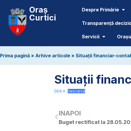
Oraș
Despre Primărie
Curtici
Transparență decizi
Servicii
Orașul
Prima pagină
»
Arhive articole
»
Situații financiar-conta
Situații fina
DDS II
Descarcă
INAPOI
Buget rectificat la 28.05.2