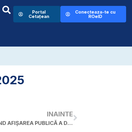
Portal
Conecteaza-te cu
Cetațean
ROeID
.2025
INAINTE
ANUNȚ PREALABIL PRIVIND AFIȘAREA PUBLICĂ A DOCUMENTELOR TEHNICE ALE CADASTRULUI