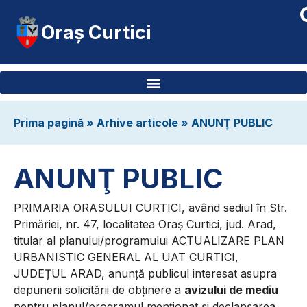
Oraș Curtici
Prima pagină
»
Arhive articole
»
ANUNŢ PUBLIC
ANUNŢ PUBLIC
PRIMARIA ORASULUI CURTICI, având sediul în Str.
Primăriei, nr. 47, localitatea Oraș Curtici, jud. Arad,
titular al planului/programului ACTUALIZARE PLAN
URBANISTIC GENERAL AL UAT CURTICI,
JUDEȚUL ARAD, anunţă publicul interesat asupra
depunerii solicitării de obţinere a
avizului de mediu
pentru planul/programul menţionat şi declanşarea