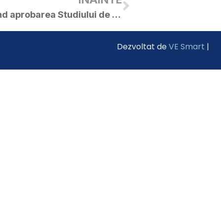
Proiect de hotărâre privind aprobarea Studiului de oportunitate și a formei de delegare a serviciilor de transport public de călători în cadrul Asociației de Dezvoltare Intercomunitară de Transport Public Arad
Dezvoltat de
VE Smart
|