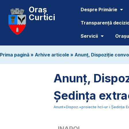
Oraș
Despre Primărie
Curtici
Transparență decizi
Servicii
Orașul
Prima pagină
»
Arhive articole
»
Anunț, Dispoziție convo
Anunț, Dispoz
Ședința extra
Anunt+Dispoz.+proiecte hcl-ur i Ședința E
INAPOI