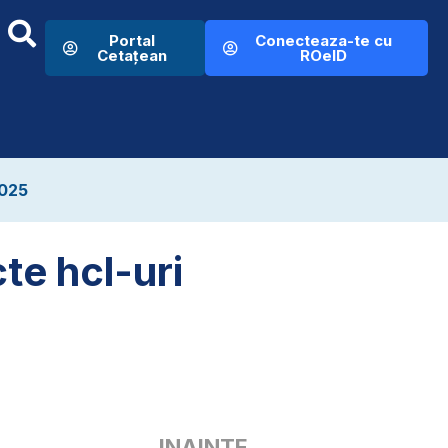
Portal
Conecteaza-te cu
Cetațean
ROeID
2025
te hcl-uri
INAINTE