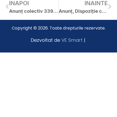
INAPOI
INAINTE
Anunț colectiv 33991 din 11.12.2025
Anunț, Dispoziție convocare și Proiecte hcl-uri Ședința extraordinară de îndată din 18.12.2025
Copyright © 2026. Toate drepturile rezervate.
Dezvoltat de
VE Smart
|