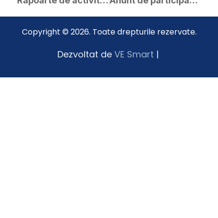
Rapoarte de activitate ale consilierilor locali pentru anul 2025
Anunt de participare simplificat Aferent achiziției care are ca obiect „Prestări servicii de catering – furnizare și distribuție masă caldă în regim de catering, pentru proșcolari și elevi ai Liceului Tehnologic Ion Creangă din orașul Curtici”
Copyright © 2026. Toate drepturile rezervate.
Dezvoltat de
VE Smart
|