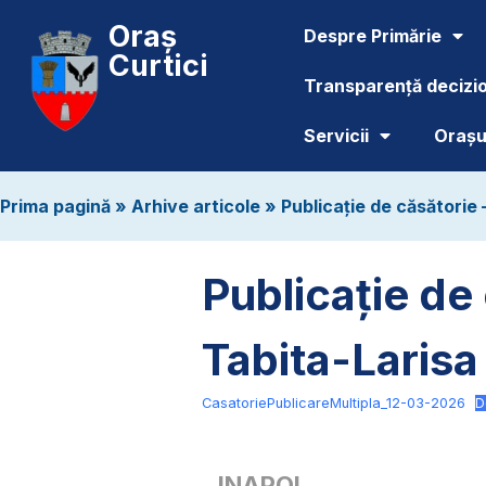
Oraș
Despre Primărie
Curtici
Transparență decizi
Servicii
Orașul
Prima pagină
»
Arhive articole
»
Publicație de căsătorie
Publicație de
Tabita-Larisa
CasatoriePublicareMultipla_12-03-2026
D
INAPOI