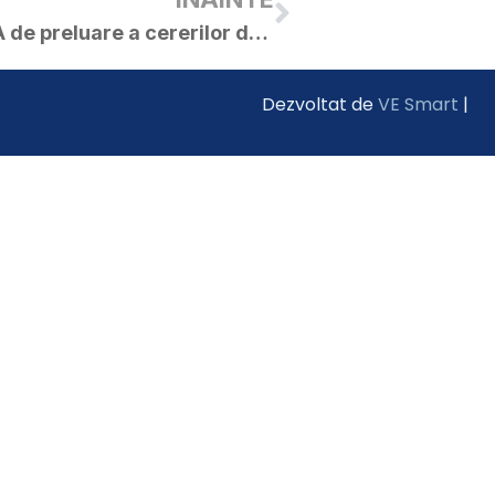
Demarare companie APIA de preluare a cererilor de plată pentru sectorul vegetal si zootehnic
Dezvoltat de
VE Smart
|