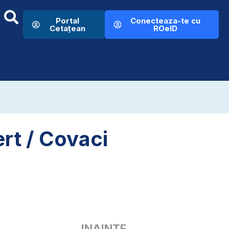
Portal
Conecteaza-te cu
Cetațean
ROeID
rt / Covaci
INAINTE