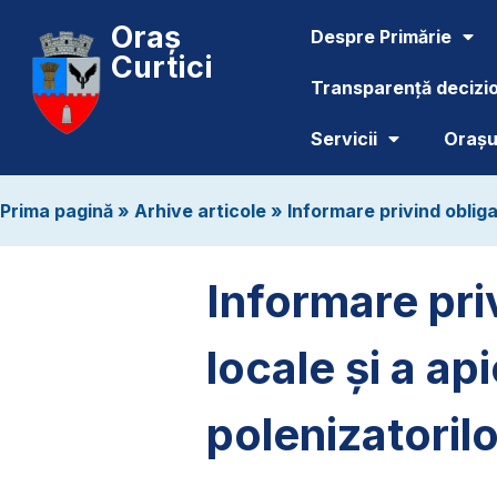
Oraș
Despre Primărie
Curtici
Transparență decizi
Servicii
Orașul
Prima pagină
»
Arhive articole
»
Informare privind obligaț
Informare priv
locale și a ap
polenizatorilo