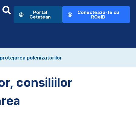
Portal
Conecteaza-te cu
Cetațean
ROeID
u protejarea polenizatorilor
r, consiliilor
area