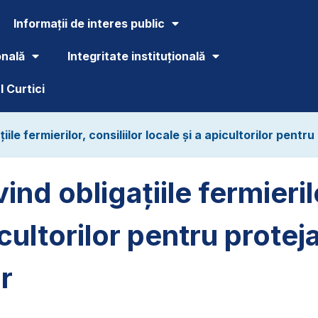
Informații de interes public
onală
Integritate instituțională
 Curtici
iile fermierilor, consiliilor locale și a apicultorilor pentr
ind obligațiile fermierilo
icultorilor pentru protej
r