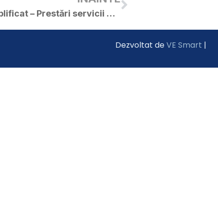
Anunț de participare simplificat – Prestări servicii de catering – furnizare și distribuție masa caldă, în regim de catering pentru preșcolarii și elevii Licelui Tehnologic „Ion Creangă” din orașul Curtici
Dezvoltat de
VE Smart
|