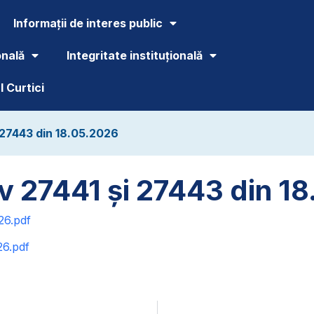
Informații de interes public
onală
Integritate instituțională
 Curtici
 27443 din 18.05.2026
v 27441 și 27443 din 1
26.pdf
26.pdf