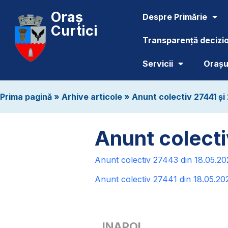
Oraș
Despre Primărie
Curtici
Transparență decizi
Servicii
Orașul
Prima pagină
»
Arhive articole
»
Anunt colectiv 27441 și
Anunt colecti
Anunt colectiv 27443 din 18.05.20
Anunt colectiv 27441 din 18.05.20
INAPOI