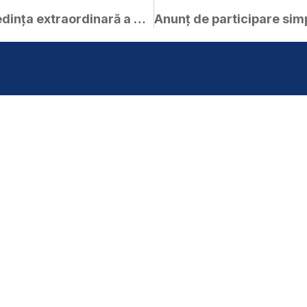
Anunț și materiale pentru ședința extraordinară a C.L. Curtici din 19.05.2026