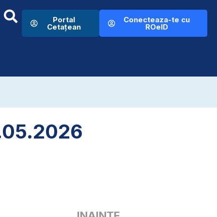
Portal
Conecteaza-te cu
Cetațean
ROeID
8.05.2026
INAINTE