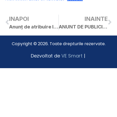
INAPOI
INAINTE
Anunț de atribuire la procedura de achiziția având ca obiect contractul Prestări servicii de catering – furnizare și distribuție masa caldă, în regim de catering pentru preșcolarii și elevii Licelui Tehnologic „Ion Creangă” din orașul Curtici
ANUNT DE PUBLICITATE – Lucrări de reparații strada între Alba Iulia și Closca (spate cimitir) și Reparații strada V. Alecsandri de laC. Brâncoveanu la Revoluției (400m de 5,5m) și strada Alba Iulia de la str.I.Vulcan – limita intravilan
Copyright © 2026. Toate drepturile rezervate.
Dezvoltat de
VE Smart
|