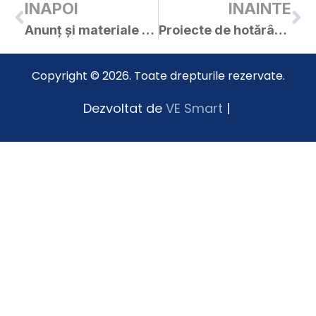
INAPOI
INAINTE
Anunț și materiale pentru ședința extraordinară a C.L. Curtici din 10.06.2026
Proiecte de hotărâri și materiale pentru ședința ordinară din data de 23.06.2026, ora 19.00
Copyright © 2026. Toate drepturile rezervate.
Dezvoltat de
VE Smart
|