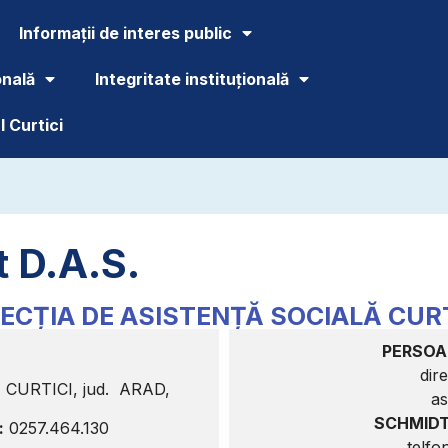
Informații de interes public
onală
Integritate instituțională
 Curtici
t D.A.S.
RECȚIA DE ASISTENȚĂ SOCIALĂ CURT
PERSOA
dir
, CURTICI, jud. ARAD,
as
SCHMIDT
:
0257.464.130
telfo