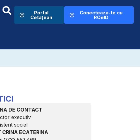
Portal
Conecteaza-te cu
Cetațean
ROeID
ICI
NA DE CONTACT
ector executiv
istent social
 CRINA ECATERINA
n: 0733.552.469