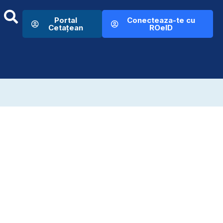
Portal
Conecteaza-te cu
Cetațean
ROeID