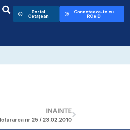
Portal
Conecteaza-te cu
Cetațean
ROeID
INAINTE
otararea nr 25 / 23.02.2010