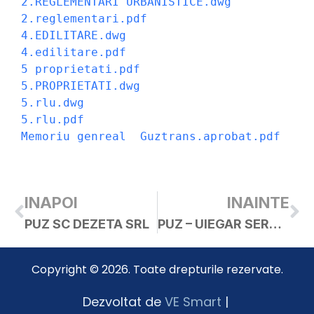
2.REGLEMENTARI URBANISTICE.dwg
2.reglementari.pdf
4.EDILITARE.dwg
4.edilitare.pdf
5 proprietati.pdf
5.PROPRIETATI.dwg
5.rlu.dwg
5.rlu.pdf
Memoriu genreal  Guztrans.aprobat.pdf
INAPOI
INAINTE
PUZ SC DEZETA SRL
PUZ – UIEGAR SERGIU
Copyright © 2026. Toate drepturile rezervate.
Dezvoltat de
VE Smart
|