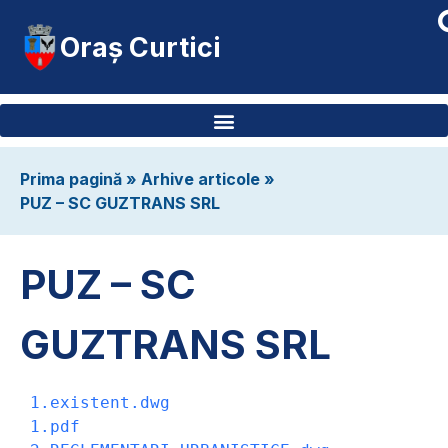
Oraș Curtici
Prima pagină
»
Arhive articole
»
PUZ – SC GUZTRANS SRL
PUZ – SC
GUZTRANS SRL
1.existent.dwg
1.pdf