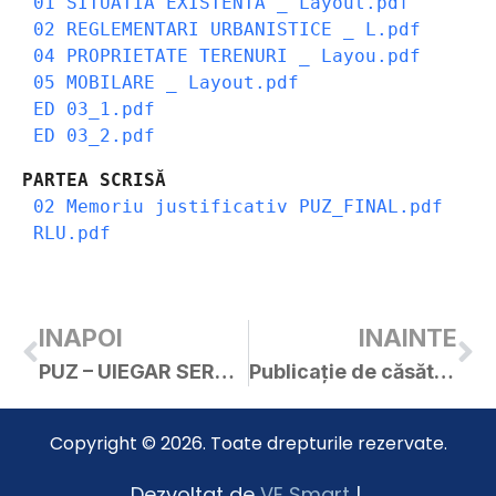
01 SITUATIA EXISTENTA _ Layout.pdf
02 REGLEMENTARI URBANISTICE _ L.pdf
04 PROPRIETATE TERENURI _ Layou.pdf
05 MOBILARE _ Layout.pdf
ED 03_1.pdf
ED 03_2.pdf
PARTEA SCRISĂ
02 Memoriu justificativ PUZ_FINAL.pdf
RLU.pdf
INAPOI
INAINTE
PUZ – UIEGAR SERGIU
Publicație de căsătorie – Răduță Alexandru / Cirimpei Camelia
Copyright © 2026. Toate drepturile rezervate.
Dezvoltat de
VE Smart
|