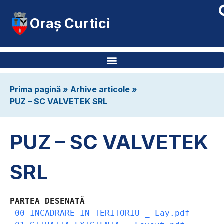
Oraș Curtici
Prima pagină
»
Arhive articole
»
PUZ – SC VALVETEK SRL
PUZ – SC VALVETEK
SRL
PARTEA DESENATĂ
00 INCADRARE IN TERITORIU _ Lay.pdf