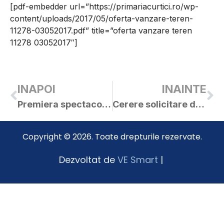
[pdf-embedder url=”https://primariacurtici.ro/wp-
content/uploads/2017/05/oferta-vanzare-teren-
11278-03052017.pdf” title=”oferta vanzare teren
11278 03052017″]
INAPOI
INAINTE
Premiera spectacolului „Internetul şi sătenii” – vineri, 5 mai, ora 20.00
Cerere solicitare despăgubiri
Copyright © 2026. Toate drepturile rezervate.
Dezvoltat de
VE Smart
|