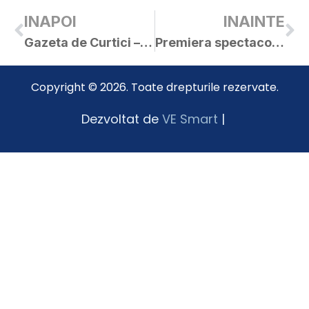
INAPOI
INAINTE
Gazeta de Curtici – nr. 410
Premiera spectacolului „Internetul şi sătenii” – vineri, 5 mai, ora 20.00
Copyright © 2026. Toate drepturile rezervate.
Dezvoltat de
VE Smart
|