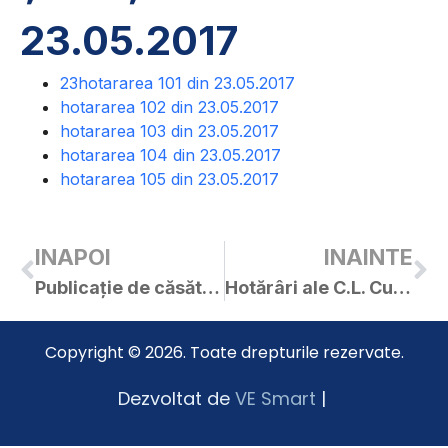
23.05.2017
23hotararea 101 din 23.05.2017
hotararea 102 din 23.05.2017
hotararea 103 din 23.05.2017
hotararea 104 din 23.05.2017
hotararea 105 din 23.05.2017
INAPOI
INAINTE
Publicație de căsătorie – 18.05.2017 / Tufar Cătălin-Ioan-Dorin / Lemle Simina-Oana
Hotărâri ale C.L. Curtici adoptate în ședința din 30.05.2017
Copyright © 2026. Toate drepturile rezervate.
Dezvoltat de
VE Smart
|