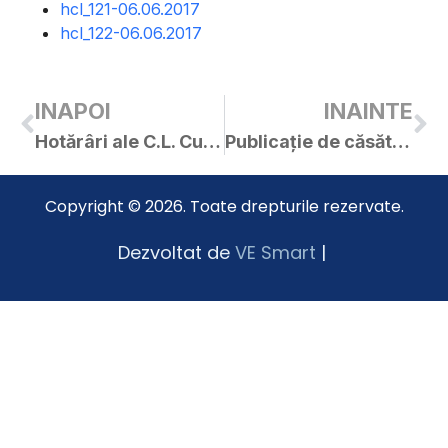
hcl_121-06.06.2017
hcl_122-06.06.2017
INAPOI
INAINTE
Hotărâri ale C.L. Curtici adoptate în ședința din 23.05.2017
Publicație de căsătorie – Nagy Raul / Gheorghieș Giorgiana
Copyright © 2026. Toate drepturile rezervate.
Dezvoltat de
VE Smart
|