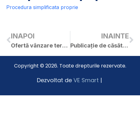
Procedura simplificata proprie
INAPOI
INAINTE
Ofertă vânzare teren nr. 25 / 10.06.2017
Publicație de căsătorie – Grec Sorin-Teofil / Boroica Mihaela
Copyright © 2026. Toate drepturile rezervate.
Dezvoltat de
VE Smart
|