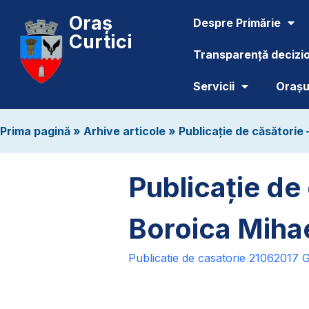
Oraș
Despre Primărie
Curtici
Transparență decizi
Servicii
Orașul
Prima pagină
»
Arhive articole
»
Publicație de căsătorie 
Publicație de 
Boroica Miha
Publicatie de casatorie 21062017 