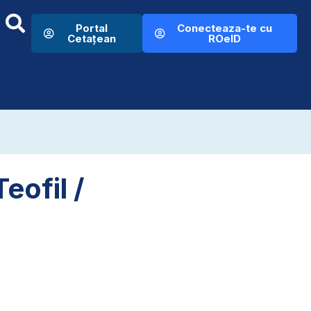
Portal
Conecteaza-te cu
Cetațean
ROeID
eofil /