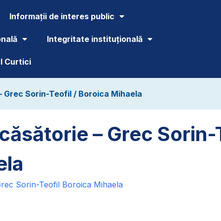
Informații de interes public
onală
Integritate instituțională
 Curtici
– Grec Sorin-Teofil / Boroica Mihaela
căsătorie – Grec Sorin-T
ela
Grec Sorin-Teofil Boroica Mihaela