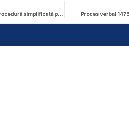
HCL 126 / 2017 – aprobare procedură simplificată poprire
Proces verbal 1475