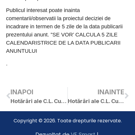
Publicul interesat poate inainta
comentarii/observatii la proiectul deciziei de
incadrare in termen de 5 zile de la data publicarii
prezentului anunt. ”SE VOR’ CALCULA 5 ZILE
CALENDARISTRICE DE LA DATA PUBLICARII
ANUNTULUI
.
INAPOI
INAINTE
Hotărâri ale C.L. Curtici adoptate în ședința extraordinară din 18.12.2017
Hotărâri ale C.L. Curtici adoptate în ședința deîndată din 20.12.2017
Copyright © 2026. Toate drepturile rezervate.
Dezvoltat de
VE Smart
|