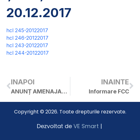
20.12.2017
hcl 245-20122017
hcl 246-20122017
hcl 243-20122017
hcl 244-20122017
INAPOI
INAINTE
ANUNȚ AMENAJARE PARCARI PE STRADA IOAN METIANU
Informare FCC
Copyright © 2026. Toate drepturile rezervate.
Dezvoltat de
VE Smart
|