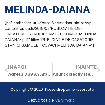
MELINDA-DAIANA
[pdf-embedder url=”https://primariacurtici.ro/wp-
content/uploads/2018/03/PUBLCIATIE-DE-
CASATORIE-STANICI-SAMUEL-COVACI-MELINDA-
DAIANA-.pdf” title=”PUBLCIATIE DE CASATORIE
STANICI SAMUEL – COVACI MELINDA-DAIANA”]
INAPOI
INAINTE
Adresa DSVSA Arad cu nr. 2597/05.03.2018, referitoare la Planul de măsuri pentru reducerea riscurilor pentru sănătatea umană transmise prin alimente, în perioada sărbătorilor pascale.
Anunț colectiv (sechestru) nr. 7822 / 19.03.2018
Copyright © 2026. Toate drepturile rezervate.
Dezvoltat de
VE Smart
|