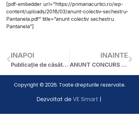
[pdf-embedder url=”https://primariacurtici.ro/wp-
content/uploads/2018/03/anunt-colectiv-sechestru-
Pantanela.pdf” title=”anunt colectiv sechestru
Pantanela”]
INAPOI
INAINTE
Publicație de căsătorie – STANICI SAMUEL / COVACI MELINDA-DAIANA
ANUNT CONCURS – POSTURI VACANTE FUNCTII PUBLICE DE EXECUTIE
Copyright © 2026. Toate drepturile rezervate.
Dezvoltat de
VE Smart
|