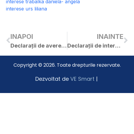
interese trabalka daniela- angela
interese urs liliana
INAPOI
INAINTE
Declarații de avere – consilieri locali – 2018
Declarații de interese – consilieri locali – 2018
Copyright © 2026. Toate drepturile rezervate.
Dezvoltat de
VE Smart
|