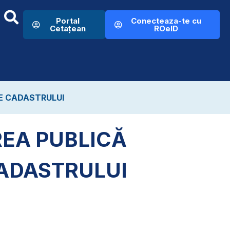
Portal
Conecteaza-te cu
Cetațean
ROeID
E CADASTRULUI
REA PUBLICĂ
ADASTRULUI