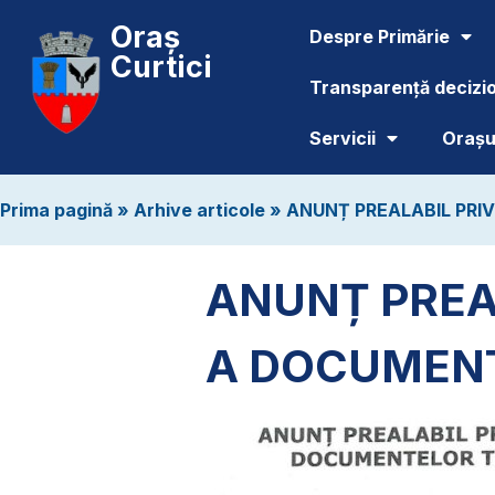
Oraș
Despre Primărie
Curtici
Transparență decizi
Servicii
Orașul
Prima pagină
»
Arhive articole
»
ANUNȚ PREALABIL PRI
ANUNȚ PREA
A DOCUMENT