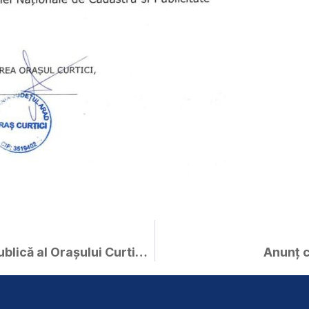
Planul de Ordine și Liniște Publică al Orașului Curtici, pentru anul 2019 -propunerea PLC” , în vederea consultării
Anunț c