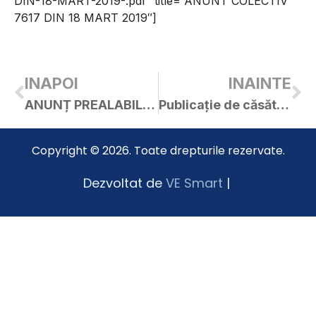
DIN-18-MART-2019-.pdf” title=”ANUNT COLECTIV
7617 DIN 18 MART 2019″]
INAPOI
INAINTE
ANUNȚ PREALABIL PRIVIND AFIȘAREA PUBLICĂ A DOCUMENTELOR TEHNICE ALE CADASTRULUI
Publicație de căsătorie – Șipoș Claudiu / Baciu Andra
Copyright © 2026. Toate drepturile rezervate.
Dezvoltat de
VE Smart
|