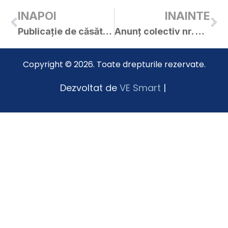
INAPOI
INAINTE
Publicație de căsătorie – Bozeșan Marius-Claudiu / Cociuban Miruna
Anunț colectiv nr. 9726 / 05.04.2019
Copyright © 2026. Toate drepturile rezervate.
Dezvoltat de
VE Smart
|